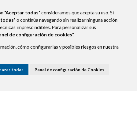
ón
“Aceptar todas”
consideramos que acepta su uso. Si
 todas”
o continúa navegando sin realizar ninguna acción,
técnicas imprescindibles. Para personalizar sus
anel de configuración de cookies”.
mación, cómo configurarlas y posibles riesgos en nuestra
)
hazar todas
Panel de configuración de Cookies
E DATOS
ACCESIBILIDAD
POLÍTICA DE COOKIES
ENLACE EXTERNO A