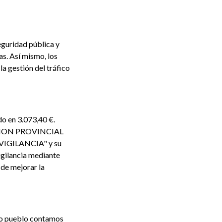
eguridad pública y
as. Así mismo, los
a gestión del tráfico
do en 3.073,40 €.
TACION PROVINCIAL
IGILANCIA" y su
igilancia mediante
 de mejorar la
ro pueblo contamos