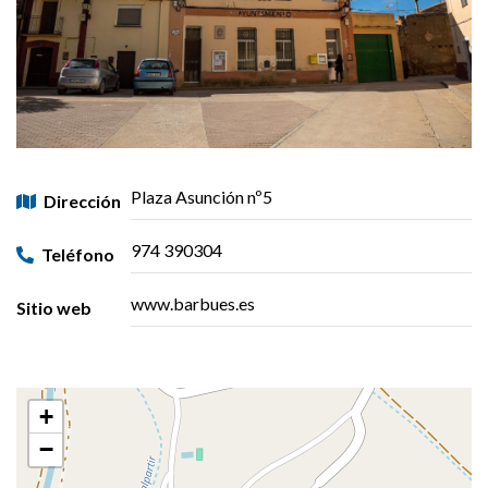
Plaza Asunción nº5
Dirección
974 390304
Teléfono
www.barbues.es
Sitio web
+
−