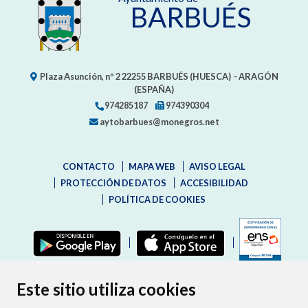
BARBUÉS
Plaza Asunción, nº 2
22255
BARBUÉS (HUESCA)
- ARAGÓN
(ESPAÑA)
974285187
974390304
aytobarbues@monegros.net
CONTACTO
MAPA WEB
AVISO LEGAL
PROTECCIÓN DE DATOS
ACCESIBILIDAD
POLÍTICA DE COOKIES
ENLAC
Este sitio utiliza cookies