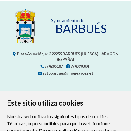
Ayuntamiento de
BARBUÉS
Plaza Asunción, nº 2
22255
BARBUÉS (HUESCA)
- ARAGÓN
(ESPAÑA)
974285187
974390304
aytobarbues@monegros.net
CONTACTO
MAPA WEB
AVISO LEGAL
PROTECCIÓN DE DATOS
ACCESIBILIDAD
Este sitio utiliza cookies
POLÍTICA DE COOKIES
Nuestra web utiliza los siguientes tipos de cookies:
ENLAC
Técnicas
, imprescindibles para que la web funcione
correctamente;
De personalización,
para recordar sus